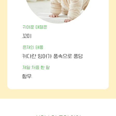
귀여운 태명은
꼬미
은재의 태몽
커다란 잉어가 품속으로 풍덩
제일 처음 한 말
함무