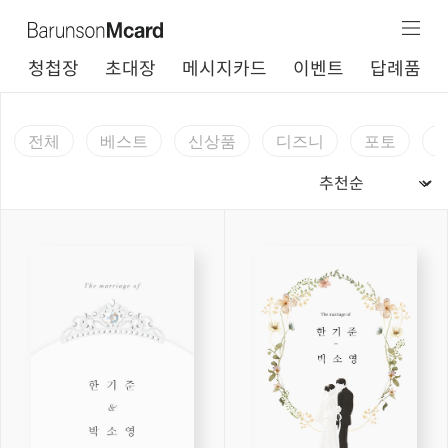
청첩장
초대장
메시지카드
이벤트
답례품
전체
베스트
신상품
디즈니
포토