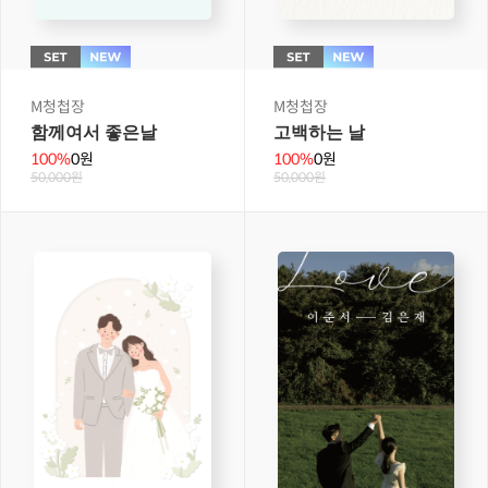
M청첩장
M청첩장
함께여서 좋은날
고백하는 날
100%
0원
100%
0원
50,000원
50,000원