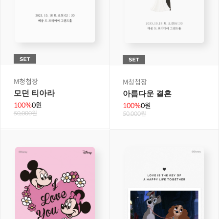
M청첩장
M청첩장
모던 티아라
아름다운 결혼
100%
0원
100%
0원
50,000원
50,000원