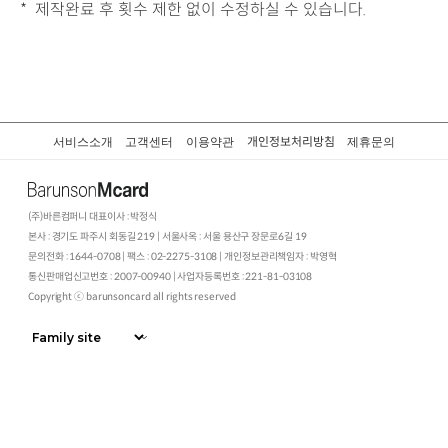
제작완료 후 횟수 제한 없이 수정하실 수 있습니다.
서비스소개
고객센터
이용약관
제휴문의
개인정보처리방침
(주)바른컴퍼니
대표이사 : 박정식
본사 : 경기도 파주시 회동길 219 | 서울사옥 : 서울 용산구 장문로6길 19
문의전화 : 1644-0708 | 팩스 : 02-2275-3108 | 개인정보관리책임자 : 박영혁
통신판매업신고번호 : 2007-00940 | 사업자등록번호 : 221-81-03108
Copyright ⓒ barunsoncard all rights reserved
바로가기
로그인하고 모바일카드 무료제작하세요!